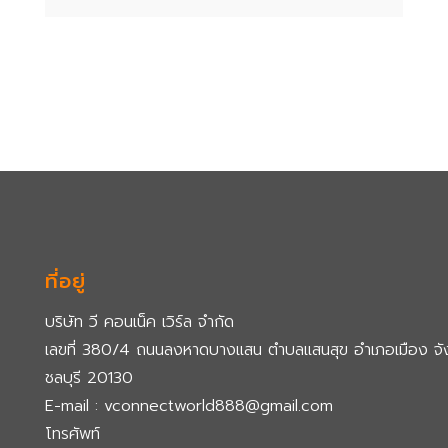
ที่อยู่
บริษัท วี คอนเน็ค เวิร์ล จำกัด
เลขที่ 380/4 ถนนลงหาดบางแสน ตำบลแสนสุข อำเภอเมือง จั
ชลบุรี 20130
E-mail : vconnectworld888@gmail.com
โทรศัพท์