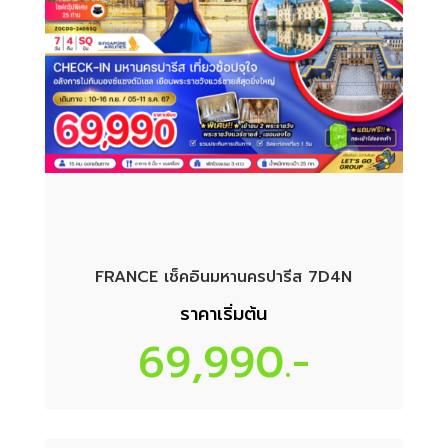
FRANCE เช็คอินมหานครปารีส 7
D4N
ราคาเริ่มต้น
69,990.-