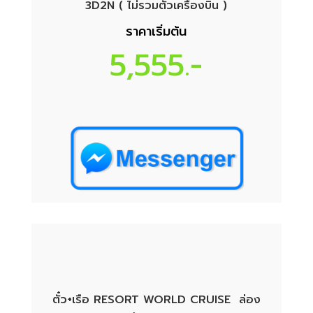
3D2N ( ไม่รวมตั๋วเครื่องบิน )
ราคาเริ่มต้น
5,555.-
ตั๋ว+เรือ RESORT WORLD CRUISE ล่อง