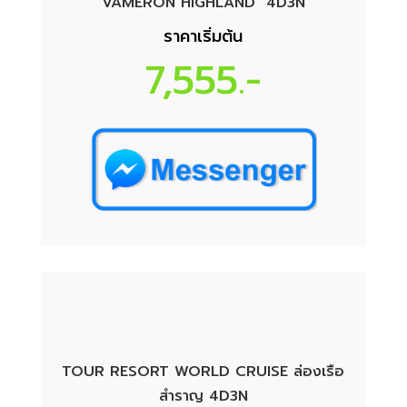
VAMERON HIGHLAND 4D3N
ราคาเริ่มต้น
7,555.-
TOUR RESORT WORLD CRUISE ล่องเรือ
สำราญ 4D3N