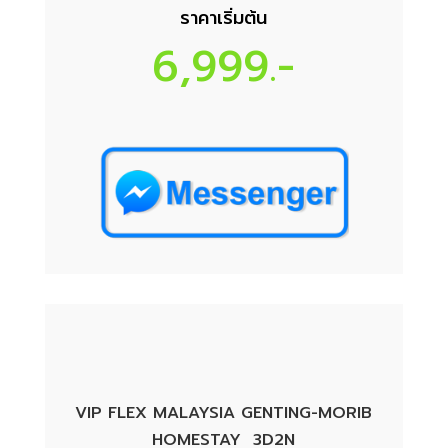
ราคาเริ่มต้น
6,999.-
VIP FLEX MALAYSIA GENTING-MORIB
HOMESTAY 3D2N