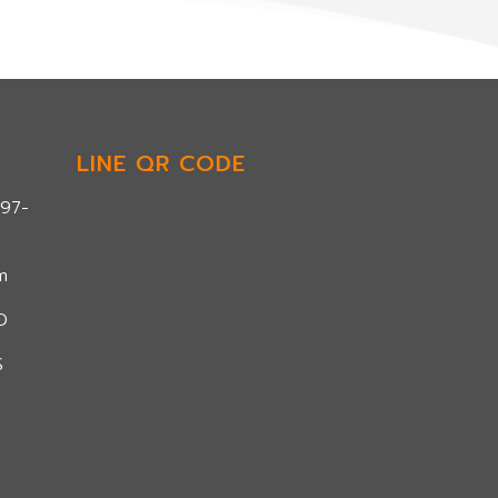
LINE QR CODE
297-
m
D
S