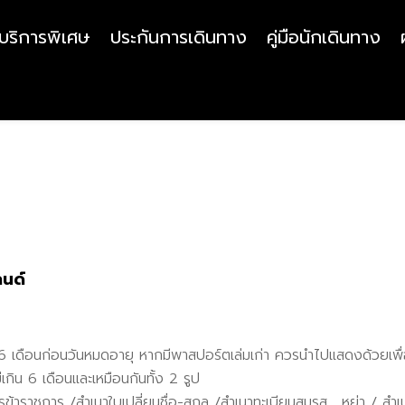
บริการพิเศษ
ประกันการเดินทาง
คู่มือนักเดินทาง
ลนด์
 6
เดือนก่อนวันหมดอายุ หากมีพาสปอร์ตเล่มเก่า ควรนำไปแสดงด้วยเพื่อเ
เกิน 6 เดือนและเหมือนกันทั้ง 2 รูป
รข้าราชการ /สำเนาใบเปลี่ยนชื่อ-สกุล /สำเนาทะเบียนสมรส ,
หย่า / สำเ