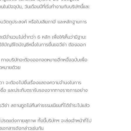
อนในปัจจุบัน
,
วันเดือนปีที่เริ่มทำงานกับบริษัทนี้และ
้อมวัตถุประสงค์ หรือใบเสียภาษี และหลักฐานการ
ีจำนวนไม่ต่ำกว่า 6 หลัก เพื่อให้เห็นว่ามีฐานะ
กใช้บัญชีใดบัญชีหนึ่งในการยื่นขอวีซ่า ต้องออก
้ว ทางบริษัทจะต้องออกจดหมายอีกหนึ่งฉบับเพื่อ
นจดหมายด้วย
ดา จะต้องไปยื่นเรื่องแสดงความจำนงในการ
ือชื่อ และประทับตรารับรองจากทางราชการอย่าง
วีซ่า สถานทูตไม่คืนค่าธรรมเนียมที่ได้ชำระไปแล้ว
ต่งกายสุภาพ ทั้งนี้บริษัทฯ จะส่งเจ้าหน้าที่ไป
เอกสารดังกล่าวเช่นกัน