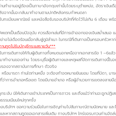
ท่านทำงานอยู่ต้องเป็นภาษาอังกฤษเท่านั้นโดยระบุตำแหน่ง,
อัตราเงินเดื
ว หลังจากนั้นจะกลับมาทำงานตามปกติหลังครบกำหนดลา
,
ใบทะเบียนพาณิชย์ และหนังสือรับรองบริษัทที่คัดไว้ไม่เกิน 6 เดือน พร
เดทเป็นเดือนปัจจุบัน ควรเลือกเล่มที่มีการเข้าออกของเงินสม่ำเสมอ และม
ย่างไม่เดือดร้อนเมื่อกลับสู่ภูมิลำเนา ในกรณีที่เดินทางเป็นครอบครัวหา
ถานทูตไม่รับบัญชีกระแสรายวัน***
จ่ายในการเดินทางให้กับผู้เดินทางทั้งหมดนอกเหนือจากเอกสารข้อ 1 –6แล
าทำงานของท่าน โดยระบุชื่อผู้เดินทางและเหตุผลที่จัดการเดินทางนี้ใ
อรับรองจากสถาบันการศึกษา ตัวจริง
ดา หรือมารดา ท่านใดท่านหนึ่ง จะต้องทำจดหมายยินยอม โดยที่บิดา,
มาร
ณ ที่ว่าการอำเภอหรือเขต โดยมีนายอำเภอ หรือผู้อำนวยการเขตลงลายม
ระงับ มิให้เดินทางเข้าประเทศเป็นการถาวร และถึงแม้ว่าท่านจะถูกปฏิเสธ
ธรรมเนียมใหม่ทุกครั้ง
งบริษัทฯ ขอความร่วมมือในการเชิญท่านไปสัมภาษณ์ตามนัดหมาย และโปรดแ
หากสถานทูตขอเอกสารเพิ่มเติม ทางบริษัทฯ ใคร่ขอรบกวนท่านจัดส่ง